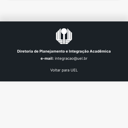
indivíduos. Além de, apresentar a Universidade Estadual
de Londrina como uma fonte de pesquisas em […]
Diretoria de Planejamento e Integração Acadêmica
e-mail:
integracao@uel.br
Voltar para UEL