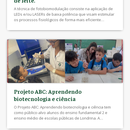
de leite.
A técnica de fotobiomodulação consiste na aplicação de
LEDs e/ou LASERs de baixa potência que visam estimular
os processos fisiológicos de forma mais eficiente
auxiliando nas injúrias celulares devido ao aumento da
vascularidade local. Classificada como uma tecnologia
“limpa” pois não deixa resíduos, no animal e no
ambiente, consequentemente, sem a necessidade de
tempo de […]
Projeto ABC: Aprendendo
biotecnologia e ciência
O Projeto ABC: Aprendendo biotecnologia e ciência tem
como público-alvo alunos do ensino fundamental 2 e
ensino médio de escolas públicas de Londrina. A
finalidade do projeto é divulgar a biotecnologia e
demonstrar sua presença e importância no cotidiano dos