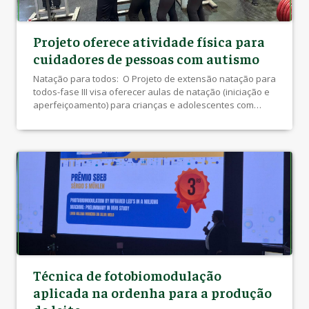
Projeto oferece atividade física para
cuidadores de pessoas com autismo
Natação para todos: O Projeto de extensão natação para
todos-fase III visa oferecer aulas de natação (iniciação e
aperfeiçoamento) para crianças e adolescentes com
deficiência com deficiência motora, intelectual, visual ou
múltipla. As aulas acontecerão três vezes por semana e
espera-se atender ao menos 50 crianças. Para tanto,
será realizada ampla divulgação junto ás instituições […]
Técnica de fotobiomodulação
aplicada na ordenha para a produção