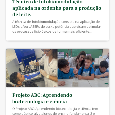
Técnica de fotobiomodulação
aplicada na ordenha para a produção
de leite.
A técnica de fotobiomodulação consiste na aplicação de
LEDs e/ou LASERs de baixa potência que visam estimular
os processos fisiológicos de forma mais eficiente
auxiliando nas injúrias celulares devido ao aumento da
vascularidade local. Classificada como uma tecnologia
“limpa” pois não deixa resíduos, no animal e no
ambiente, consequentemente, sem a necessidade de
tempo de […]
Projeto ABC: Aprendendo
biotecnologia e ciência
O Projeto ABC: Aprendendo biotecnologia e ciência tem
como público-alvo alunos do ensino fundamental 2 e