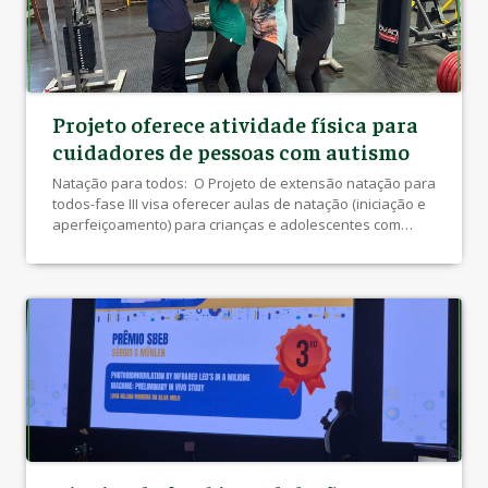
Projeto oferece atividade física para
cuidadores de pessoas com autismo
Natação para todos: O Projeto de extensão natação para
todos-fase III visa oferecer aulas de natação (iniciação e
aperfeiçoamento) para crianças e adolescentes com
deficiência com deficiência motora, intelectual, visual ou
múltipla. As aulas acontecerão três vezes por semana e
espera-se atender ao menos 50 crianças. Para tanto,
será realizada ampla divulgação junto ás instituições […]