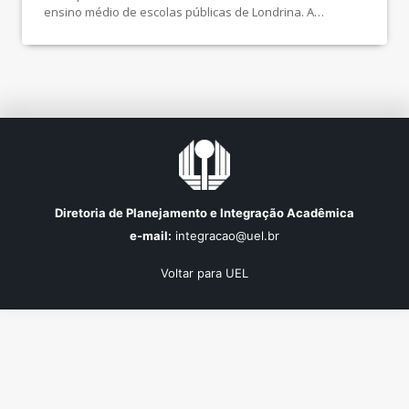
ensino médio de escolas públicas de Londrina. A
finalidade do projeto é divulgar a biotecnologia e
demonstrar sua presença e importância no cotidiano dos
indivíduos. Além de, apresentar a Universidade Estadual
de Londrina como uma fonte de pesquisas em […]
Diretoria de Planejamento e Integração Acadêmica
e-mail:
integracao@uel.br
Voltar para UEL