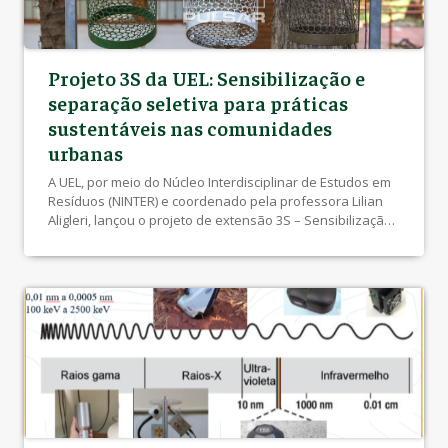
Projeto 3S da UEL: Sensibilização e
separação seletiva para práticas
sustentáveis nas comunidades
urbanas
A UEL, por meio do Núcleo Interdisciplinar de Estudos em
Resíduos (NINTER) e coordenado pela professora Lilian
Aligleri, lançou o projeto de extensão 3S – Sensibilização
e Separação Seletiva, com o objetivo de sensibilizar
moradores de condomínios residenciais em Londrina
sobre a importância da separação adequada dos
resíduos. A ação busca promover a educação ambiental
[…]