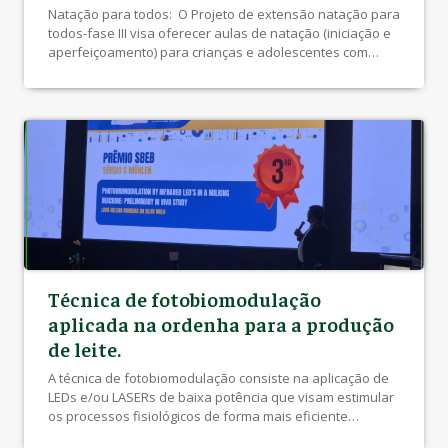
Natação para todos: O Projeto de extensão natação para
todos-fase III visa oferecer aulas de natação (iniciação e
aperfeiçoamento) para crianças e adolescentes com
deficiência com deficiência motora, intelectual, visual ou
múltipla. As aulas acontecerão três vezes por semana e
espera-se atender ao menos 50 crianças. Para tanto,
será realizada ampla divulgação junto ás instituições […]
Técnica de fotobiomodulação
aplicada na ordenha para a produção
de leite.
A técnica de fotobiomodulação consiste na aplicação de
LEDs e/ou LASERs de baixa potência que visam estimular
os processos fisiológicos de forma mais eficiente
auxiliando nas injúrias celulares devido ao aumento da