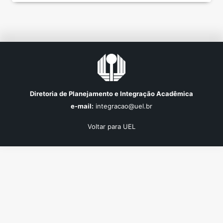
vascularidade local. Classificada como uma tecnologia
“limpa” pois não deixa resíduos, no animal e no
ambiente, consequentemente, sem a necessidade de
tempo de […]
Diretoria de Planejamento e Integração Acadêmica
e-mail:
integracao@uel.br
Voltar para UEL