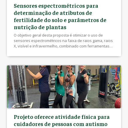
Sensores espectrométricos para
determinação de atributos de
fertilidade do solo e parâmetros de
nutrição de plantas
O objetivo geral desta proposta é otimizar o uso de
sensores espectrométricos na faixa de raios gama, raios
X, visível e infravermelho, combinado com ferramentas
de aprendizado de máquina para determinar de forma
rápida os atributos de fertilidade do solo e parâmetros
nutricionais de plantas. A meta é oferecer versatilidade e
rapidez para aplicação na […]
Projeto oferece atividade física para
cuidadores de pessoas com autismo