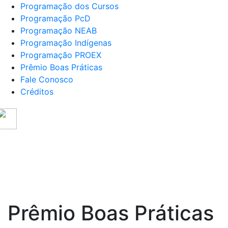
Programação dos Cursos
Programação PcD
Programação NEAB
Programação Indígenas
Programação PROEX
Prêmio Boas Práticas
Fale Conosco
Créditos
SER UEL
- SEMANA DE RECEPÇÃO – 202
ação
Programação
Programação
Programação
Prêm
NEAB
Indígenas
PROEX
Boas
Práti
Prêmio Boas Práticas