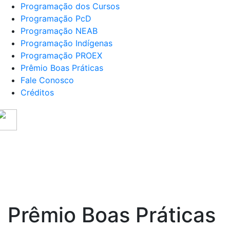
Programação dos Cursos
Programação PcD
Programação NEAB
Programação Indígenas
Programação PROEX
Prêmio Boas Práticas
Fale Conosco
Créditos
SER UEL
- SEMANA DE RECEPÇÃO – 202
ação
Programação
Programação
Programação
Prêm
NEAB
Indígenas
PROEX
Boas
Práti
Prêmio Boas Práticas