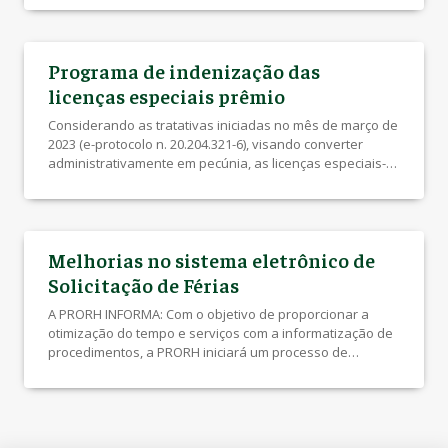
de Insalubridade e Periculosidade, em conformidade ao
entendimento exarado pelo Supremo Tribunal Federal –
STF no julgamento do Tema 163, ao artigo 4º, parágrafo 8º,
Programa de indenização das
da […]
licenças especiais prêmio
Considerando as tratativas iniciadas no mês de março de
2023 (e-protocolo n. 20.204.321-6), visando converter
administrativamente em pecúnia, as licenças especiais-
prêmio dos servidores da UEL já adquiridas / não fruídas
e não prescritas, conforme as possibilidades dispostas
no Decreto Estadual nº 4.631/2020, que regulamenta o
programa de indenização de licenças especiais, previsto
Melhorias no sistema eletrônico de
no artigo 6º […]
Solicitação de Férias
A PRORH INFORMA: Com o objetivo de proporcionar a
otimização do tempo e serviços com a informatização de
procedimentos, a PRORH iniciará um processo de
implementação de melhorias no sistema eletrônico de
solicitação de férias, nos próximos dias/meses.
Inicialmente será incluído o item Cancelamento de Férias
no sistema eletrônico, com acesso via portal do servidor.
[…]