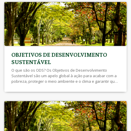
OBJETIVOS DE DESENVOLVIMENTO
SUSTENTÁVEL
O que são os ODS? Os Objetivos de Desenvolvimento
Sustentável são um apelo global à ação para acabar com a
pobreza, proteger o meio ambiente e o clima e garantir que
as pessoas, em todos os lugares, possam desfrutar de paz
e de prosperidade. Estes são os objetivos para os quais as
Nações Unidas estão […]