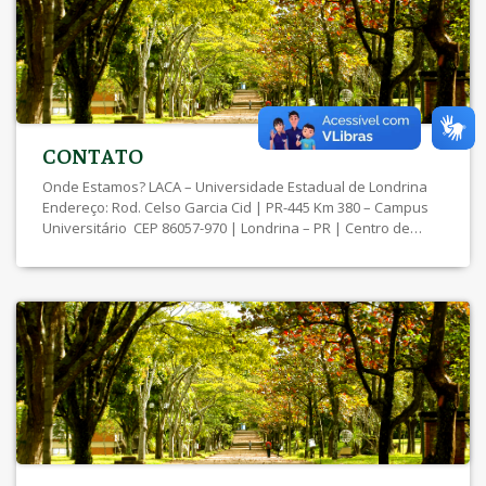
CONTATO
Onde Estamos? LACA – Universidade Estadual de Londrina
Endereço: Rod. Celso Garcia Cid | PR-445 Km 380 – Campus
Universitário CEP 86057-970 | Londrina – PR | Centro de
Ciências Exatas (CCE)