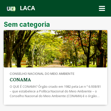
LACA
Sem categoria
CONSELHO NACIONAL DO MEIO AMBIENTE
CONAMA
O QUE É CONAMA? Órgão criado em 1982 pela Lei n º 6.938/81
– que estabelece a Política Nacional do Meio Ambiente – o
Conselho Nacional do Meio Ambiente (CONAMA) é o órgão
consultivo e deliberativo do Sistema Nacional do Meio
Ambiente – SISNAMA , regulamentada pelo Decreto
99.274/90. Em outras palavras, o CONAMA existe […]