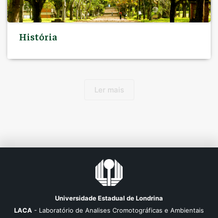
História
Ler mais
Universidade Estadual de Londrina
LACA
- Laboratório de Analises Cromotográficas e Ambientais