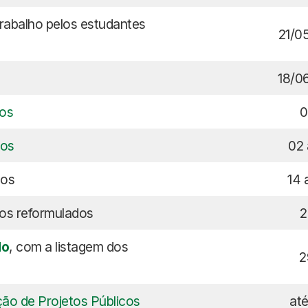
trabalho pelos estudantes
21/0
18/0
tos
0
dos
02 
dos
14 
tos reformulados
2
do
, com a listagem dos
2
ão de Projetos Públicos
at