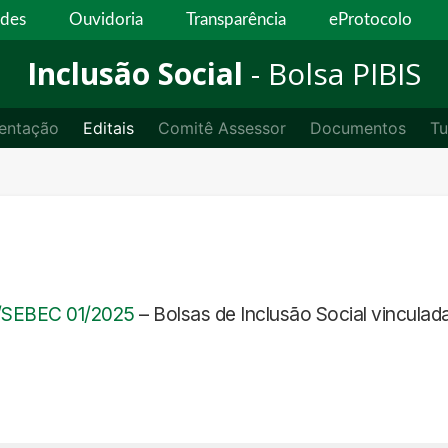
ades
Ouvidoria
Transparência
eProtocolo
Inclusão Social
- Bolsa PIBIS
entação
Editais
Comitê Assessor
Documentos
Tu
SEBEC 01/2025
– Bolsas de Inclusão Social vincula