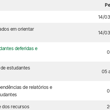
Pe
14/03
ados em orientar
14/03
dantes deferidas e
0
 de estudantes
05 
pendências de relatórios e
0
tudantes
e dos recursos
2