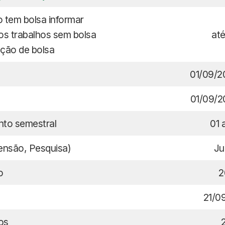
 tem bolsa informar
os trabalhos sem bolsa
at
ação de bolsa
01/09/2
01/09/2
to semestral
01 
tensão, Pesquisa)
Ju
o
2
21/0
os