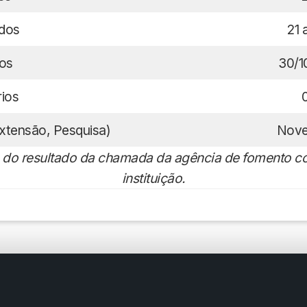
ados
21 
dos
30/1
rios
Extensão, Pesquisa)
Nove
 do resultado da chamada da agência de fomento c
instituição.