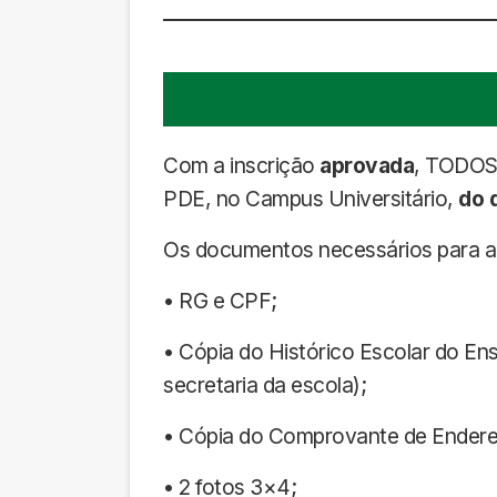
Com a inscrição
aprovada
, TODOS 
PDE, no Campus Universitário,
do 
Os documentos necessários para a 
• RG e CPF;
• Cópia do Histórico Escolar do En
secretaria da escola);
• Cópia do Comprovante de Ender
• 2 fotos 3×4;