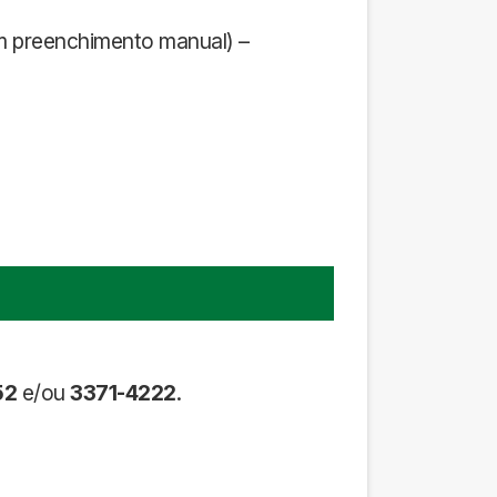
om preenchimento manual) –
52
e/ou
3371-4222
.