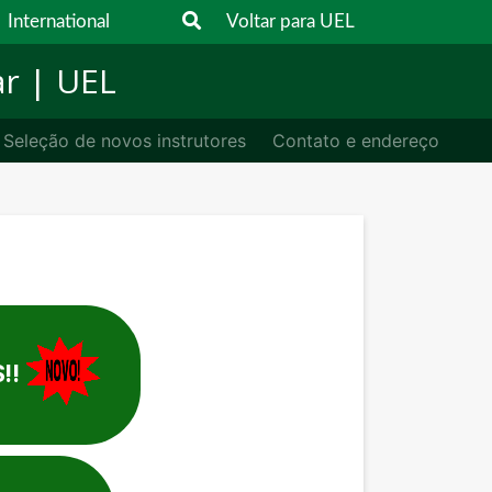
International
Voltar para UEL
ar | UEL
Seleção de novos instrutores
Contato e endereço
!!