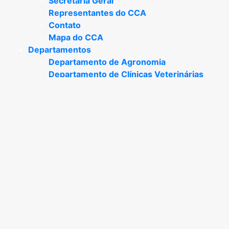
Secretaria Geral
Representantes do CCA
Contato
Mapa do CCA
Departamentos
Departamento de Agronomia
Departamento de Clínicas Veterinárias
Departamento de Medicina Veterinária
Preventiva
Departamento de Ciência e Tecnologia de
Alimentos
Departamento de Zootecnia
Graduação
Agronomia
Zootecnia
Medicina Veterinária
Pós-graduação
Projetos
Pesquisa