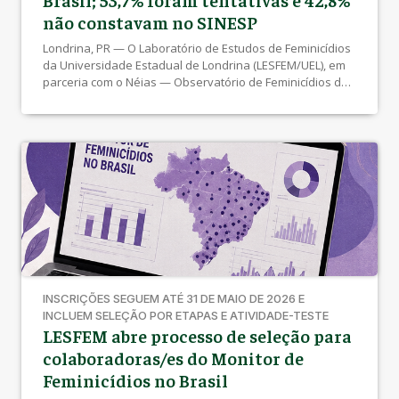
não constavam no SINESP
Londrina, PR — O Laboratório de Estudos de Feminicídios
da Universidade Estadual de Londrina (LESFEM/UEL), em
parceria com o Néias — Observatório de Feminicídios de
Londrina, publica o Informe Técnico Temático Feminicídio
com emprego de fogo e combustível: padrões, dimensão
simbólica e evidências empíricas no Brasil (2023–2025). O
documento apresenta um levantamento nacional inédito
sobre […]
INSCRIÇÕES SEGUEM ATÉ 31 DE MAIO DE 2026 E
INCLUEM SELEÇÃO POR ETAPAS E ATIVIDADE-TESTE
LESFEM abre processo de seleção para
colaboradoras/es do Monitor de
Feminicídios no Brasil