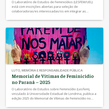
O Laboratório de Estudos de Feminicídios (LESFEM/UEL)
está com inscrições abertas para seleção de
colaboradoras/es interessadas/os em integrar as
atividades desenvolvidas pelo Monitor de Feminicídios no
Brasil (MFB). As inscrições poderão ser realizadas até o
dia 31 de maio de 2026, por meio de formulário online. O
LESFEM desenvolve pesquisas, ações de extensão,
produção de […]
LUTO, MEMÓRIA E RESPONSABILIDADE PÚBLICA
Memorial de Vítimas de Feminicídio
no Paraná – 2025
O Laboratório de Estudos sobre Feminicídio (Lesfem),
vinculado à Universidade Estadual de Londrina, publica a
edição 2025 do Memorial de Vítimas de Feminicídio no
Paraná, A Falta que Faz, com o registro de 122 casos
consumados no estado. A publicação se soma ao debate