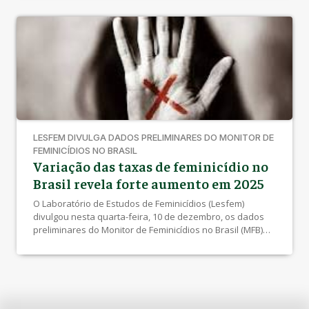
nacional sobre luto e memória, reforçado pela Lei Federal
nº 15.334/2026, […]
LESFEM DIVULGA DADOS PRELIMINARES DO MONITOR DE
FEMINICÍDIOS NO BRASIL
Variação das taxas de feminicídio no
Brasil revela forte aumento em 2025
O Laboratório de Estudos de Feminicídios (Lesfem)
divulgou nesta quarta-feira, 10 de dezembro, os dados
preliminares do Monitor de Feminicídios no Brasil (MFB)
referentes ao período de janeiro a outubro de 2025. O
levantamento identificou 5.582 feminicídios consumados
e tentados no país, resultando em uma taxa anualizada
de 5,12 feminicídios por 100 mil mulheres. Os […]