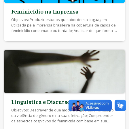
Feminicídio na Imprensa
Objetivos: Produzir estudos que abordem a linguagem
utilizada pela imprensa brasileira na cobertura de casos de
feminicídio consumado ou tentado; Analisar de que forma o
tratamento da imprensa à violência reitera concepções de
gênero que colaboram para a culpabilização da vítima; Criar
banco de dados com notícias da imprensa sobre casos de
feminicídio ocorridos no […]
Linguística e Discurso de Violência
Objetivos: Descrever de que modo a língua atua no campo
da violência de gênero e na sua efetivação; Compreender
os aspectos cognitivos do feminicida com base em sua
linguagem; Verificar como são estabelecidas as hierarquias