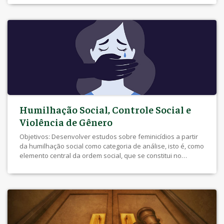
de poder por meio da linguagem e como isso se cumpre no
estabelecimento de desigualdades e de violência de
gênero, […]
Humilhação Social, Controle Social e
Violência de Gênero
Objetivos: Desenvolver estudos sobre feminicídios a partir
da humilhação social como categoria de análise, isto é, como
elemento central da ordem social, que se constitui no
interior das relações sociais; Analisar o fenômeno da
humilhação sob diferentes recortes, entre eles o controle
social e a violência de gênero, entendendo-os como
condutas e práticas que preservam […]