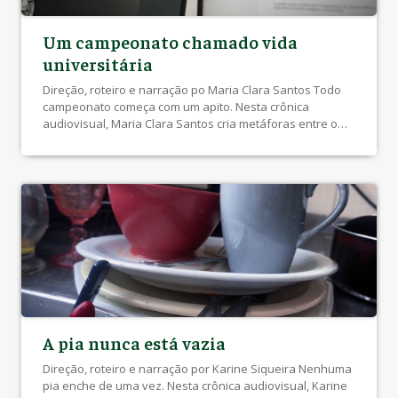
Um campeonato chamado vida
universitária
Direção, roteiro e narração po Maria Clara Santos Todo
campeonato começa com um apito. Nesta crônica
audiovisual, Maria Clara Santos cria metáforas entre o
futebol e o início da vida acadêmica. A distância de casa,
o desconhecido, a saudade e o medo constante de não
conseguir permanecer em campo. Entre aprendizados,
vitórias e derrotas, ela […]
A pia nunca está vazia
Direção, roteiro e narração por Karine Siqueira Nenhuma
pia enche de uma vez. Nesta crônica audiovisual, Karine