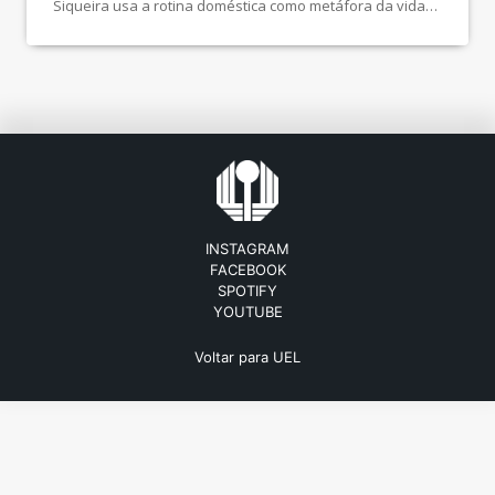
Siqueira usa a rotina doméstica como metáfora da vida
adulta: os pequenos acúmulos do dia a dia, os
pensamentos que ficam e a sensação de que nunca está
tudo completamente resolvido. Assista na TV UEL:
https://youtu.be/6WwhVYp7xmE?si=UA6kv_51-cA13bSa
Esta produção […]
INSTAGRAM
FACEBOOK
SPOTIFY
YOUTUBE
Voltar para UEL