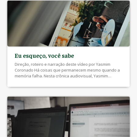
Esta produção foi realizada dentro do projeto Jornalismo
e […]
Eu esqueço, você sabe
Direção, roteiro e narração deste vídeo por Yasmim
Coronado Há coisas que permanecem mesmo quando a
memória falha. Nesta crônica audiovisual, Yasmim
Coronado retrata uma relação entre mãe e filha
atravessada pelos esquecimentos, revelando laços que
sobrevivem ao tempo e a fragilidade da memória. Assista
na TV UEL: https://youtu.be/I2AQR8O-Quc?si=jbvQoX-
IjePmazsm As crônicas audiovisuais do projeto Jornalismo
[…]