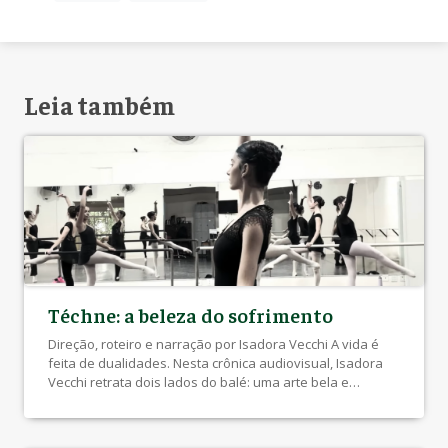
Leia também
Téchne: a beleza do sofrimento
Direção, roteiro e narração por Isadora Vecchi A vida é
feita de dualidades. Nesta crônica audiovisual, Isadora
Vecchi retrata dois lados do balé: uma arte bela e
harmônica, mas repleta de dores e angústias escondidas
por sorrisos e precisão de movimentos. Assista na TV
UEL: https://youtu.be/gtukCGhxflk?si=z6g2DH-R-xBsVFpi