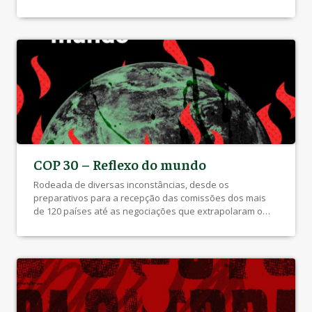
as categorias Melhor Direção de Elenco e Melhor Ator, o
último com Wagner Moura. Também retratando a
ditadura, porém agora por uma perspectiva alternativa e
sutil, além […]
COP 30 – Reflexo do mundo
Rodeada de diversas inconstâncias, desde os
preparativos para a recepção das comissões dos mais
de 120 países até as negociações que extrapolaram o
prazo previsto para o final do evento, sediado pela
primeira vez no coração verdejante da floresta
amazônica, em Belém do Pará. A COP 30 representou o
espelho da realidade caótica pela qual […]