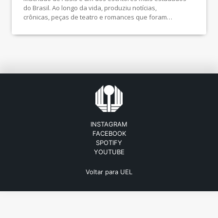
do Brasil. Ao longo da vida, produziu notícias,
crônicas, peças de teatro e romances que foram
analisados por diversas vezes durante os séculos XX e
XXI. Neste perfil, falaremos um pouco mais da postura
jornalística e dos encontros e reencontros com a
literatura. Machado de Assis soube equilibrar as duas […]
INSTAGRAM
FACEBOOK
SPOTIFY
YOUTUBE
Voltar para UEL