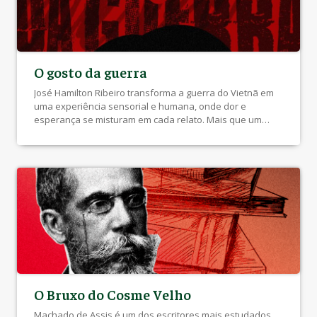
O gosto da guerra
José Hamilton Ribeiro transforma a guerra do Vietnã em
uma experiência sensorial e humana, onde dor e
esperança se misturam em cada relato. Mais que um
registro histórico, o livro-reportagem, O Gosto da Guerra,
é um mergulho na essência humana diante do horror de
um combate armado. Por Isadora Chanan Em O Gosto da
Guerra, […]
O Bruxo do Cosme Velho
Machado de Assis é um dos escritores mais estudados