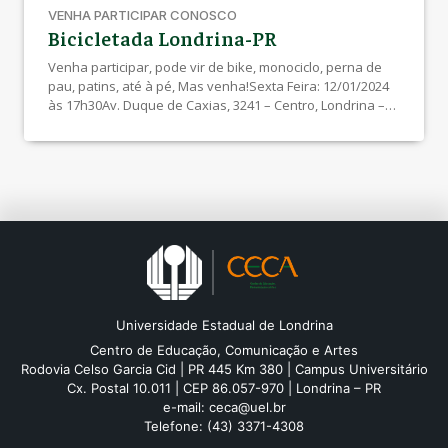
VENHA PARTICIPAR CONOSCO
Bicicletada Londrina-PR
Venha participar, pode vir de bike, monociclo, perna de
pau, patins, até à pé, Mas venha!Sexta Feira: 12/01/2024
às 17h30Av. Duque de Caxias, 3241 – Centro, Londrina –
PR, 86010-190
Universidade Estadual de Londrina
Centro de Educação, Comunicação e Artes
Rodovia Celso Garcia Cid | PR 445 Km 380 | Campus Universitário
Cx. Postal 10.011 | CEP 86.057-970 | Londrina – PR
e-mail:
ceca@uel.br
Telefone: (43) 3371-4308