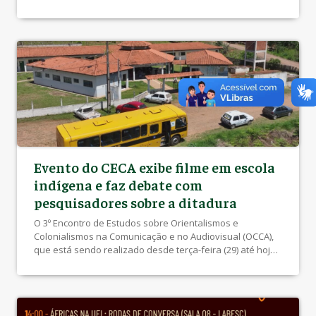
Galeria do Departamento de Artes Visuais (CECA/UEL) Nas
pinturas recentes de Danillo, é possível perceber seu
interesse pelo comportamento dos materiais: o artista
aceita os escorridos, as manchas, os acúmulos e as
transparências. As […]
Evento do CECA exibe filme em escola
indígena e faz debate com
pesquisadores sobre a ditadura
O 3º Encontro de Estudos sobre Orientalismos e
Colonialismos na Comunicação e no Audiovisual (OCCA),
que está sendo realizado desde terça-feira (29) até hoje
(1º de novembro), objetiva estimular discussões sobre a
resistência no Brasil, pensando estes 21 anos de
ditadura numa perspectiva decolonial, ou seja, que
busque trazer vozes subalternizadas pela violência do